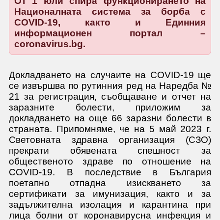
От 1 юли спира функционирането на
Националната система за борба с
COVID-19, както и Единния
информационен портал –
coronavirus.bg.
Докладването на случаите на COVID-19 ще
се извършва по рутинния ред на Наредба №
21 за регистрация, съобщаване и отчет на
заразните болести, приложим за
докладването на още 66 заразни болести в
страната. Припомняме, че на 5 май 2023 г.
Световната здравна организация (СЗО)
прекрати обявената спешност за
общественото здраве по отношение на
COVID-19. В последствие в България
поетапно отпадна изискването за
сертификати за имунизация, както и за
задължителна изолация и карантина при
лица болни от коронавирусна инфекция и