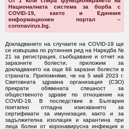
От 1 юли спира функционирането на
Националната система за борба с
COVID-19, както и Единния
информационен портал –
coronavirus.bg.
Докладването на случаите на COVID-19 ще
се извършва по рутинния ред на Наредба №
21 за регистрация, съобщаване и отчет на
заразните болести, приложим за
докладването на още 66 заразни болести в
страната. Припомняме, че на 5 май 2023 г.
Световната здравна организация (СЗО)
прекрати обявената спешност за
общественото здраве по отношение на
COVID-19. В последствие в България
поетапно отпадна изискването за
сертификати за имунизация, както и за
задължителна изолация и карантина при
лица болни от коронавирусна инфекция и