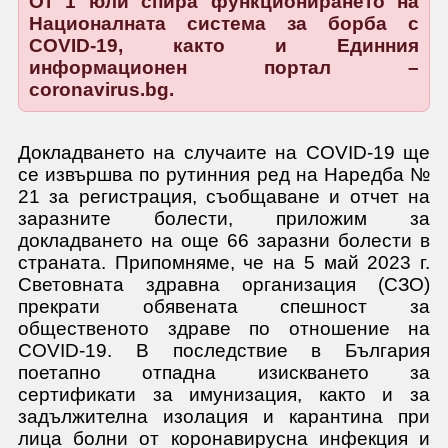
От 1 юли спира функционирането на
Националната система за борба с
COVID-19, както и Единния
информационен портал –
coronavirus.bg.
Докладването на случаите на COVID-19 ще
се извършва по рутинния ред на Наредба №
21 за регистрация, съобщаване и отчет на
заразните болести, приложим за
докладването на още 66 заразни болести в
страната. Припомняме, че на 5 май 2023 г.
Световната здравна организация (СЗО)
прекрати обявената спешност за
общественото здраве по отношение на
COVID-19. В последствие в България
поетапно отпадна изискването за
сертификати за имунизация, както и за
задължителна изолация и карантина при
лица болни от коронавирусна инфекция и