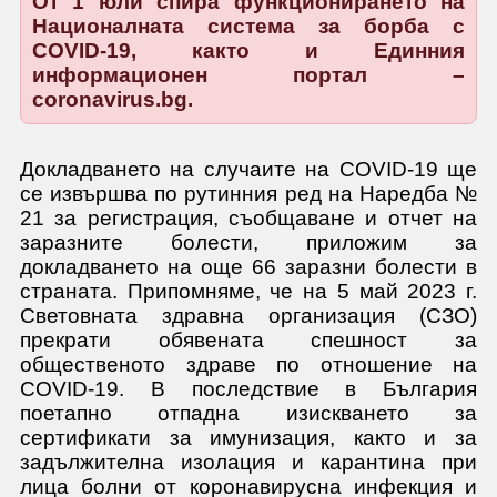
От 1 юли спира функционирането на
Националната система за борба с
COVID-19, както и Единния
информационен портал –
coronavirus.bg.
Докладването на случаите на COVID-19 ще
се извършва по рутинния ред на Наредба №
21 за регистрация, съобщаване и отчет на
заразните болести, приложим за
докладването на още 66 заразни болести в
страната. Припомняме, че на 5 май 2023 г.
Световната здравна организация (СЗО)
прекрати обявената спешност за
общественото здраве по отношение на
COVID-19. В последствие в България
поетапно отпадна изискването за
сертификати за имунизация, както и за
задължителна изолация и карантина при
лица болни от коронавирусна инфекция и