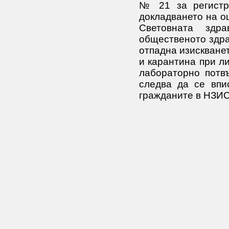
№ 21 за регистра
докладването на ощ
Световната здр
общественото здра
отпадна изискванет
и карантина при л
лабораторно потв
следва да се впи
гражданите в НЗИС