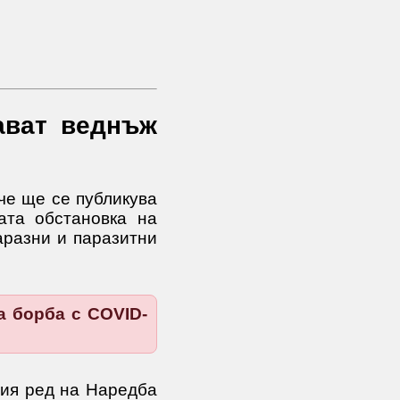
ават веднъж
че ще се публикува
ата обстановка на
аразни и паразитни
а борба с COVID-
ния ред на Наредба