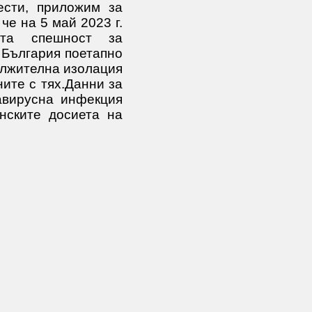
ести, приложим за
че на 5 май 2023 г.
ата спешност за
 България поетапно
дължителна изолация
ите с тях.Данни за
авирусна инфекция
нските досиета на