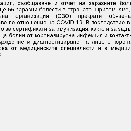
ция, съобщаване и отчет на заразните бол
е 66 заразни болести в страната. Припомняме, 
авна организация (СЗО) прекрати обявен
ве по отношение на COVID-19. В последствие в
о за сертификати за имунизация, както и за за
ица болни от коронавирусна инфекция и контактн
ърждение и диагностициране на лице с корон
сва от медицинските специалисти и в медици
.