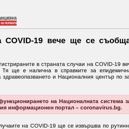
а COVID-19 вече ще се съобщ
истрираните в страната случаи на COVID-19 ве
 Тя ще е налична в справките за епидемичн
 здравеопазването и Националния център по з
функционирането на Националната система з
ния информационен портал – coronavirus.bg.
лучаите на COVID-19 ще се извършва по рутин